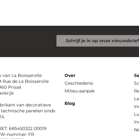
s van La Boisserolle
Over
Se
9 Rue de La Boisserolle
Geschiedenis
S
960 Prissé
Milieu-aanpak
Re
ankrijk
La
Blog
brikant van decoratieve
In
 technische panelen sinds
Lu
24.
In
RET: 685450322 00019
N
TW-nummer: FR