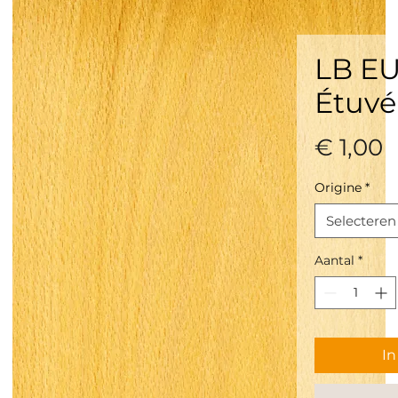
LB EU
Étuvé
P
€ 1,00
Origine
*
Selecteren
Aantal
*
I