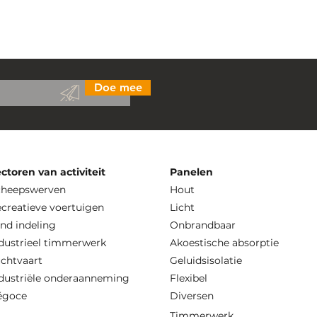
Doe mee
ctoren van activiteit
Panelen
cheepswerven
Hout
creatieve voertuigen
Licht
nd indeling
Onbrandbaar
dustrieel timmerwerk
Akoestische absorptie
chtvaart
Geluidsisolatie
dustriële onderaanneming
Flexibel
égoce
Diversen
Timmerwerk