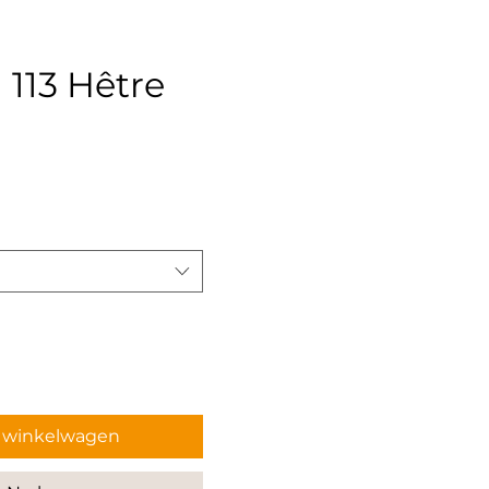
 113 Hêtre
rijs
n winkelwagen