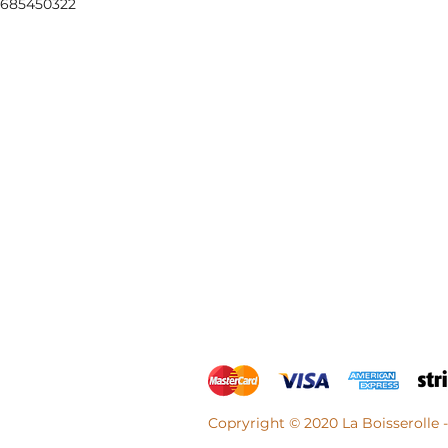
685450322
Copryright © 2020 La Boisserolle 