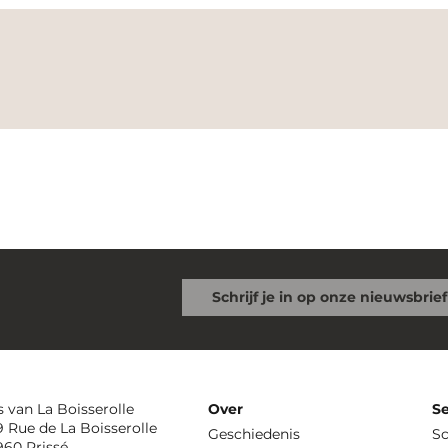
s van La Boisserolle
Over
Se
9 Rue de La Boisserolle
Geschiedenis
S
960 Prissé