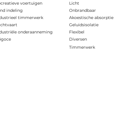
creatieve voertuigen
Licht
nd indeling
Onbrandbaar
dustrieel timmerwerk
Akoestische absorptie
chtvaart
Geluidsisolatie
dustriële onderaanneming
Flexibel
égoce
Diversen
Timmerwerk