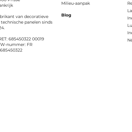
Milieu-aanpak
Re
ankrijk
La
Blog
brikant van decoratieve
In
 technische panelen sinds
Lu
24.
In
RET: 685450322 00019
N
TW-nummer: FR
685450322