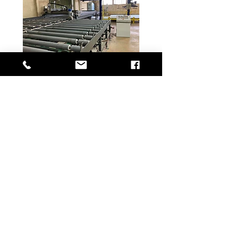
Ets van La Boisserolle
129 Rue de La Boisserolle
71960 Prissé
Frankrijk
Fabrikant van decoratieve en
technische panelen sinds 1924.
SIRET:
685450322 00019
BTW-nummer: FR
60685450322
Klantenservice
Maandag t / m donderdag