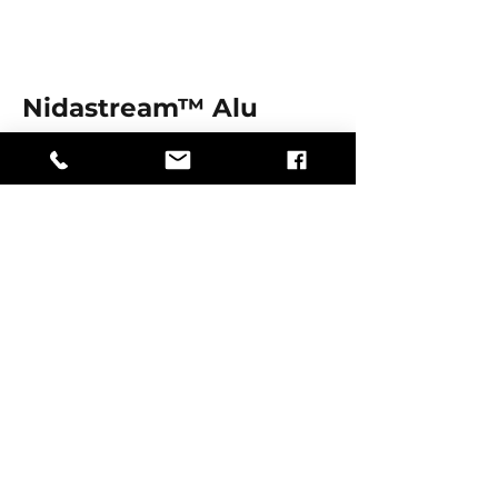
Nidastream™ Alu
Paneel bestaande uit een
micro-geperforeerde
aluminium honingraat van
50 µm en HPL-gelamineerde
huiden of metalen platen.
Ontdek