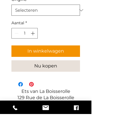
Aantal
*
In winkelwagen
Nu kopen
Ets van La Boisserolle
129 Rue de La Boisserolle
71960 Prissé
Frankrijk
Fabrikant van decoratieve en