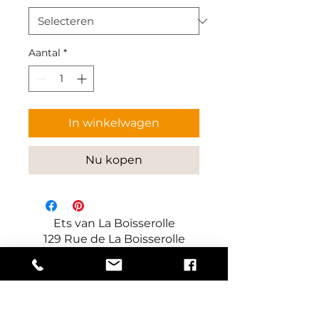
Aantal
*
In winkelwagen
Nu kopen
Ets van La Boisserolle
129 Rue de La Boisserolle
71960 Prissé
Frankrijk
Fabrikant van decoratieve en
technische panelen sinds 1924.