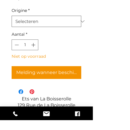
Origine
*
Aantal
*
Niet op voorraad
Melding wanneer beschikbaar
Ets van La Boisserolle
129 Rue de La Boisserolle
71960 Prissé
Frankrijk