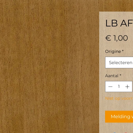
LB AF
P
€ 1,00
Origine
*
Selecteren
Aantal
*
Niet op voor
Melding 