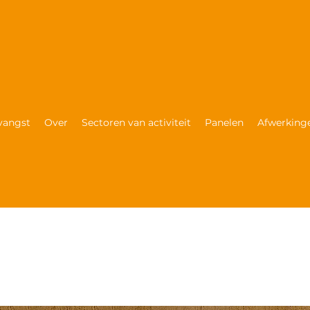
vangst
Over
Sectoren van activiteit
Panelen
Afwerkinge