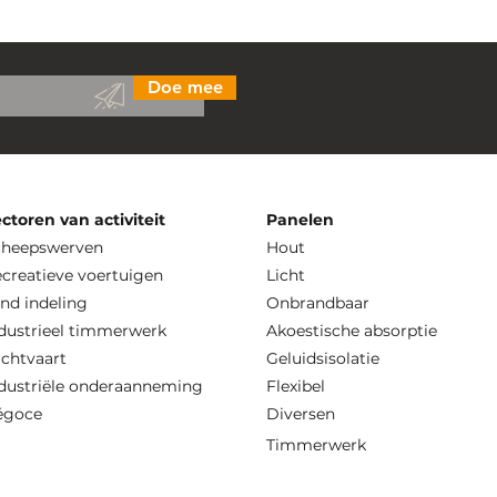
Doe mee
ctoren van activiteit
Panelen
cheepswerven
Hout
creatieve voertuigen
Licht
nd indeling
Onbrandbaar
dustrieel timmerwerk
Akoestische absorptie
chtvaart
Geluidsisolatie
dustriële onderaanneming
Flexibel
égoce
Diversen
Timmerwerk