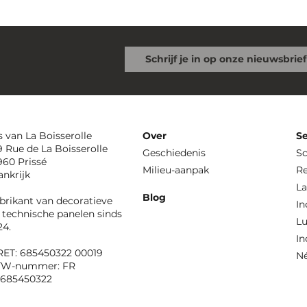
s van La Boisserolle
Over
Se
9 Rue de La Boisserolle
Geschiedenis
S
960 Prissé
Milieu-aanpak
Re
ankrijk
La
Blog
brikant van decoratieve
In
 technische panelen sinds
Lu
24.
In
RET: 685450322 00019
N
TW-nummer: FR
685450322