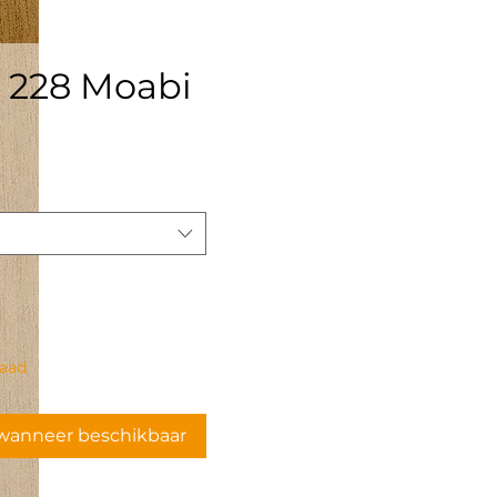
 228 Moabi
rijs
raad
wanneer beschikbaar