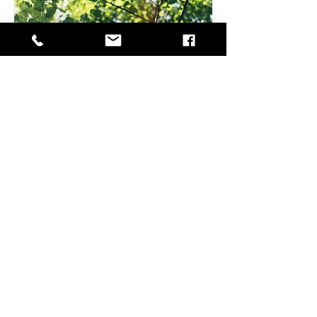
Certifications
Environnement
-
Sans objet
Réaction au feu
-
Noyau incombustible (A1)
Complexe certifié M1