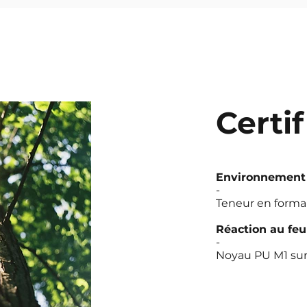
Certi
Environnement
-
Teneur en forma
Réaction au feu
-
Noyau PU M1 su