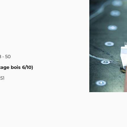
8 - 50
age bois 6/10)
 51