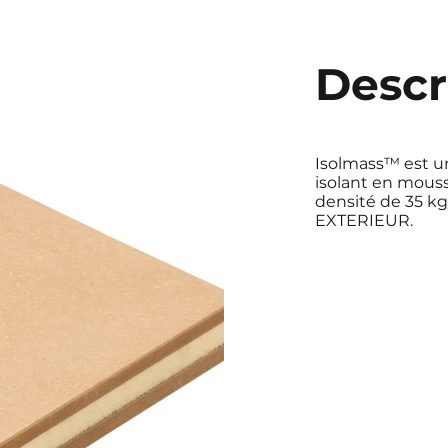
Descr
Isolmass™ est 
isolant en mous
densité de 35 k
EXTERIEUR.