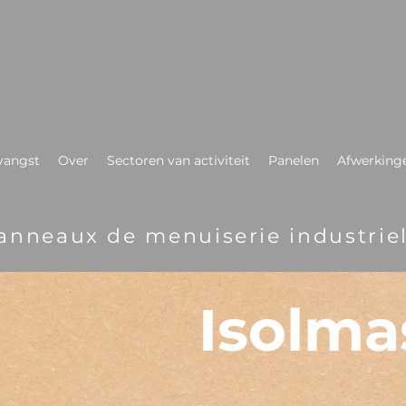
vangst
Over
Sectoren van activiteit
Panelen
Afwerkinge
anneaux de menuiserie industriel
Isolm