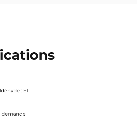
fications
ldéhyde : E1
r demande