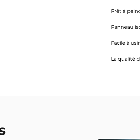
Prêt à pein
Panneau is
Facile à usi
La qualité 
s