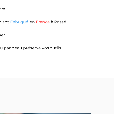
dre
olant
Fabriqué
en
France
à Prissé
ner
du panneau préserve vos outils