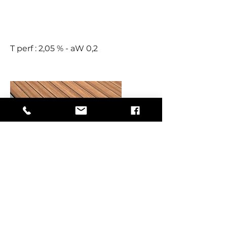
-
T perf : 2,05 % - aW 0,2
LB BR
3 29 32 16
ORT
Ø 12
↔ 32 x 16