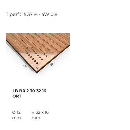
B
T perf : 15,37 % - aW 0,8
LB BR
2 30 32 16
ORT
Ø 12
↔ 32 x 16
mm
mm