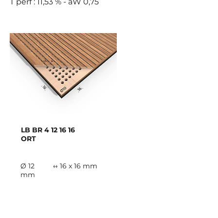
T perf : 11,53 % - aW 0,75
LB BR
4 12 16 16
ORT
Ø 12
↔ 16 x 16 mm
mm