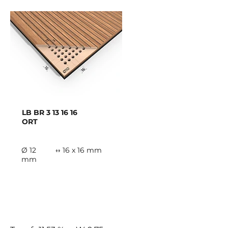
LB BR
3 13 16 16
ORT
Ø 12
↔ 16 x 16 mm
mm
C