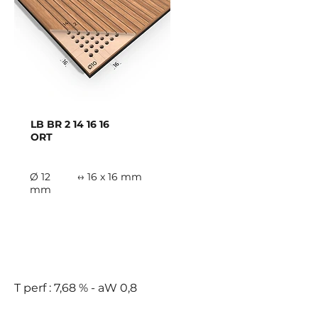
LB BR
2 14 16 16
ORT
Ø 12
↔ 16 x 16 mm
mm
B
T perf : 7,68 % - aW 0,8