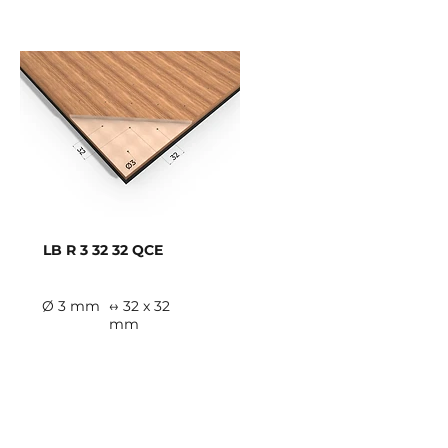
LB R 3 32 32 QCE
Ø 3 mm
↔ 32 x 32
mm
E