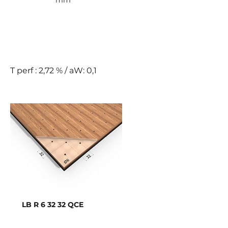
mm
E
T perf : 2,72 % / aW: 0,1
LB R 6 32 32 QCE