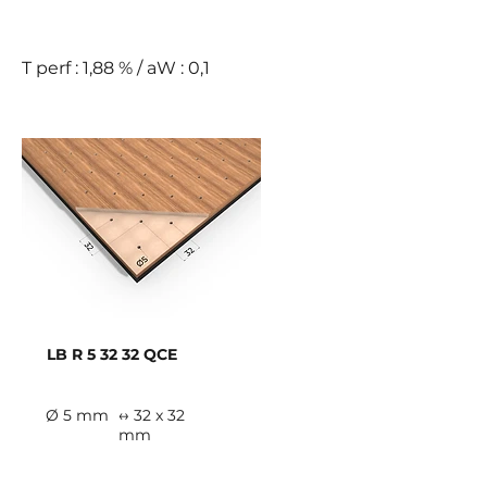
E
T perf : 1,88 % / aW : 0,1
LB R 5 32 32 QCE
Ø 5 mm
↔ 32 x 32
mm