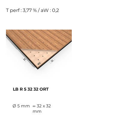
T perf : 3,77 % / aW : 0,2
LB R 5 32 32 ORT
Ø 5 mm
↔ 32 x 32
mm