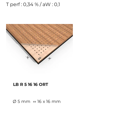
T perf : 0,34 % / aW : 0,1
LB R 5 16 16 ORT
Ø 5 mm
↔ 16 x 16 mm
E