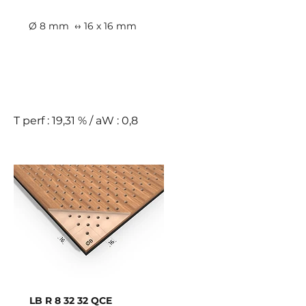
Ø 8 mm
↔ 16 x 16 mm
B
T perf : 19,31 % / aW : 0,8
LB R 8 32 32 QCE