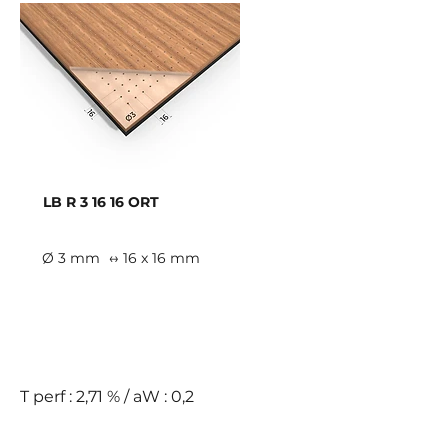
LB R 3 16 16 ORT
Ø 3 mm
↔ 16 x 16 mm
E
T perf : 2,71 % / aW : 0,2