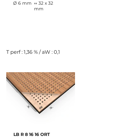
Ø 6 mm
↔ 32 x 32
mm
E
T perf : 1,36 % / aW : 0,1
LB R 8 16 16 ORT