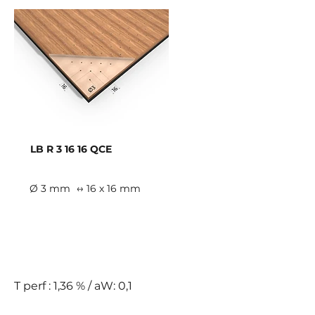
LB R 3 16 16 QCE
Ø 3 mm
↔ 16 x 16 mm
E
T perf : 1,36 % / aW: 0,1