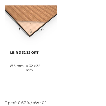
LB R 3 32 32 ORT
Ø 3 mm
↔ 32 x 32
mm
E
T perf : 0,67 % / aW : 0,1