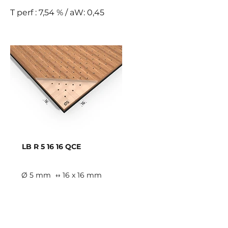
T perf : 7,54 % / aW: 0,45
LB R 5 16 16 QCE
Ø 5 mm
↔ 16 x 16 mm
D