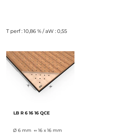
D
T perf : 10,86 % / aW : 0,55
LB R 6 16 16 QCE
Ø 6 mm
↔ 16 x 16 mm