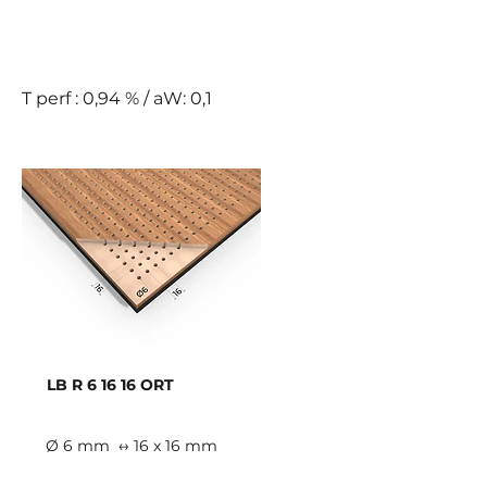
E
T perf : 0,94 % / aW: 0,1
LB R 6 16 16 ORT
Ø 6 mm
↔ 16 x 16 mm