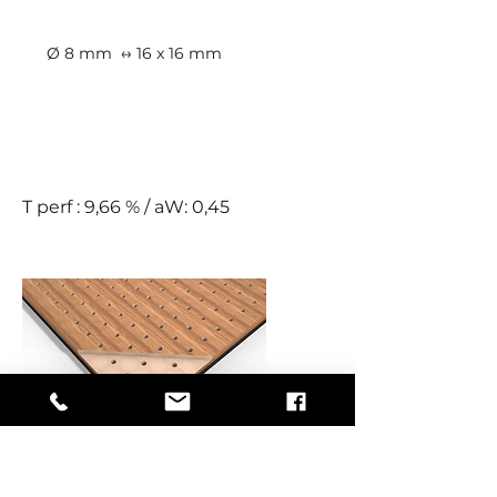
Ø 8 mm
↔ 16 x 16 mm
D
T perf : 9,66 % / aW: 0,45