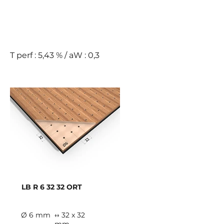
D
T perf : 5,43 % / aW : 0,3
LB R 6 32 32 ORT
Ø 6 mm
↔ 32 x 32