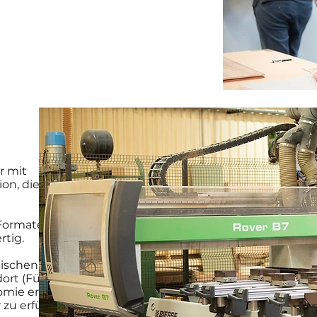
r mit
on, die
 Formaten
rtig.
nischen
ort (Fügen,
nomie ermöglicht
zu erfüllen.