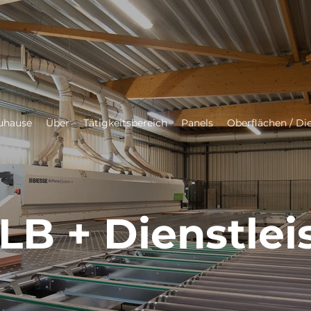
uhause
Über
Tätigkeitsbereich
Panels
Oberflächen / Di
LB + Dienstle