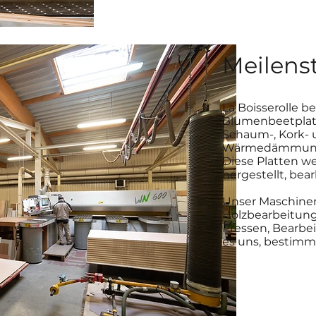
Meilens
La Boisserolle be
Blumenbeetplatt
Schaum-, Kork- u
Wärmedämmung 
Diese Platten 
hergestellt, bea
Unser Maschinen
Holzbearbeitung
Pressen, Bearbe
es uns, bestimmt