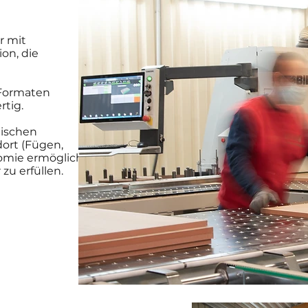
r mit
on, die
 Formaten
rtig.
nischen
ort (Fügen,
nomie ermöglicht
zu erfüllen.