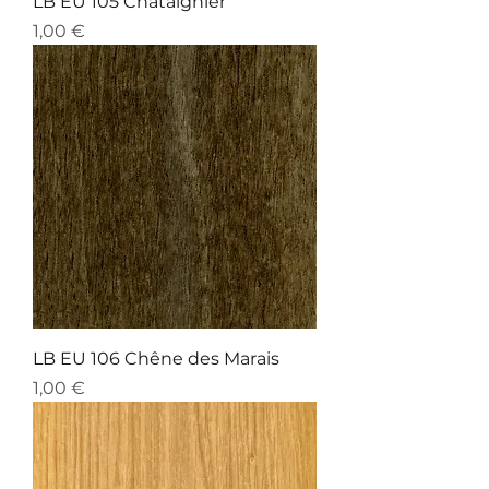
LB EU 105 Châtaignier
Preis
1,00 €
LB EU 106 Chêne des Marais
Preis
1,00 €