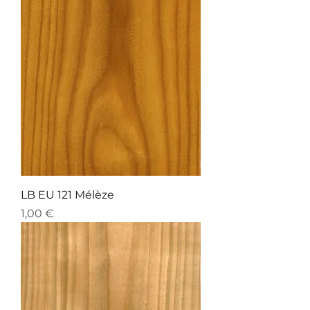
LB EU 121 Mélèze
Preis
1,00 €