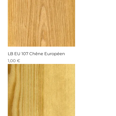
LB EU 107 Chêne Européen
Preis
1,00 €