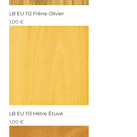
LB EU 112 Frêne Olivier
Preis
1,00 €
LB EU 113 Hêtre Étuvé
Preis
1,00 €