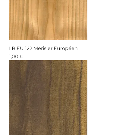
LB EU 122 Merisier Européen
Preis
1,00 €