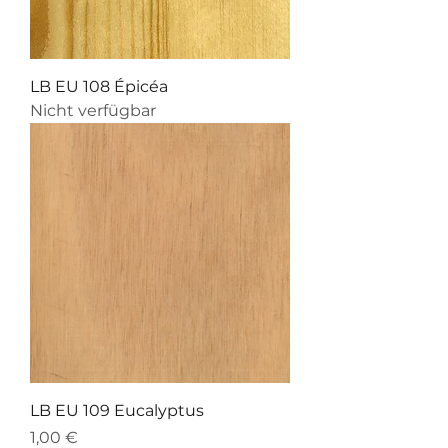
LB EU 108 Épicéa
Nicht verfügbar
LB EU 109 Eucalyptus
Preis
1,00 €