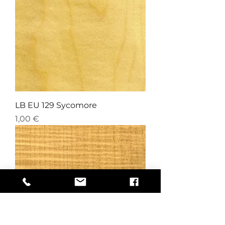
LB EU 129 Sycomore
Preis
1,00 €