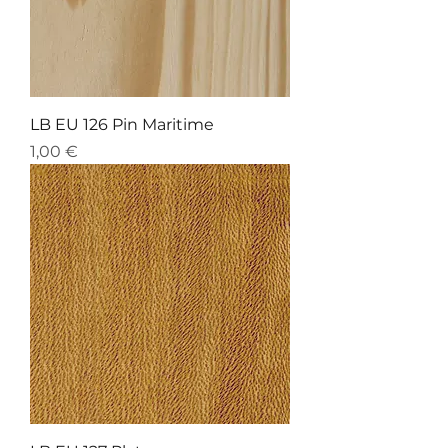
LB EU 126 Pin Maritime
Preis
1,00 €