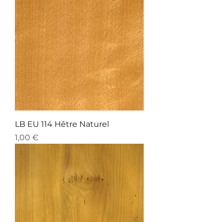
LB EU 114 Hêtre Naturel
Preis
1,00 €