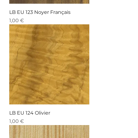
LB EU 123 Noyer Français
Preis
1,00 €
LB EU 124 Olivier
Preis
1,00 €