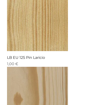
LB EU 125 Pin Laricio
Preis
1,00 €