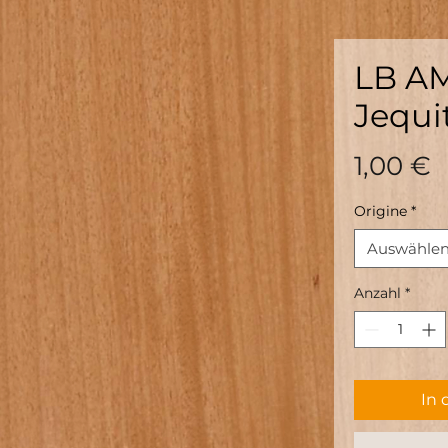
LB AM
Jequi
P
1,00 €
Origine
*
Auswähle
Anzahl
*
In