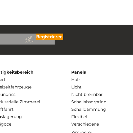
Registrieren
tigkeitsbereich
Panels
rft
Holz
eizeitfahrzeuge
Licht
undriss
Nicht brennbar
dustrielle Zimmerei
Schallabsorption
ftfahrt
Schalldämmung
uslagerung
Flexibel
égoce
Verschiedene
Zimmerei