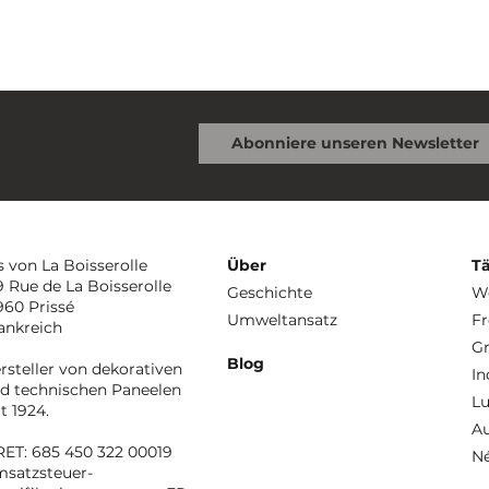
s von La Boisserolle
Über
Tä
9 Rue de La Boisserolle
Geschichte
We
960 Prissé
Umweltansatz
Fr
ankreich
Gr
Blog
rsteller von dekorativen
In
d technischen Paneelen
Lu
it 1924.
A
RET: 685 450 322 00019
N
satzsteuer-