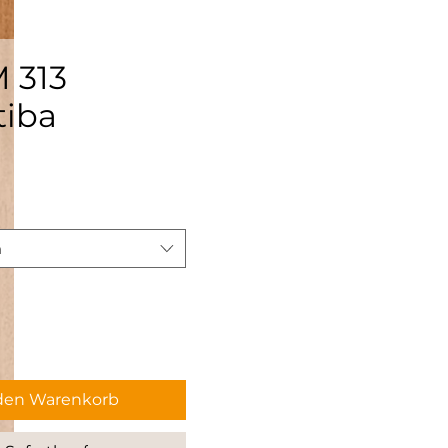
 313
tiba
reis
n
 den Warenkorb