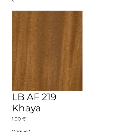
LB AF 219
Khaya
Preis
1,00 €
Origine
*