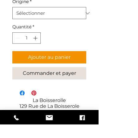
Origine
*
Quantité
*
Ajouter au panier
Commander et payer
La Boisserolle
129 Rue de La Boisserole
71960 Prissé
France
Fabricant de panneaux décoratifs
et techniques depuis 1924.