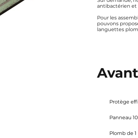
Sur demande, nou
antibactérien et
Pour les assembl
pouvons proposer
languettes plom
Avan
Protège eff
Panneau 10
Plomb de 1