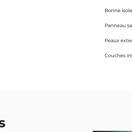
Bonne isol
Panneau s
Peaux exte
Couches in
s