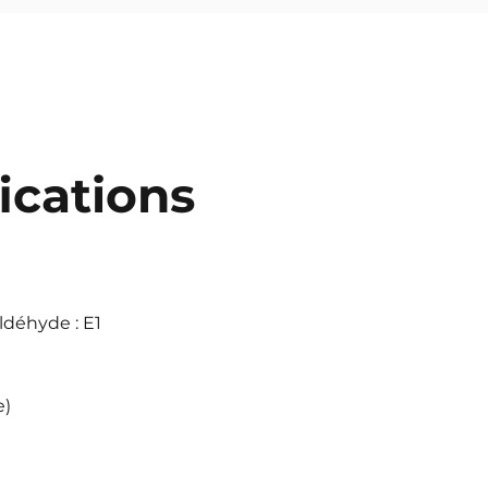
fications
ldéhyde : E1
e)