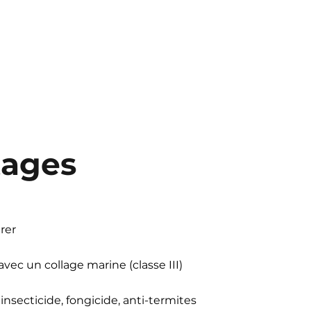
tages
trer
vec un collage marine (classe III)
insecticide, fongicide, anti-termites