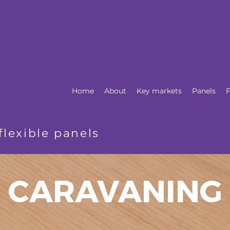
Home
About
Key markets
Panels
F
flexible panels
CARAVANING