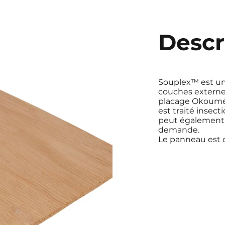
Descr
Souplex™ est un
couches externe
placage Okoumé 
est traité insect
peut également ê
demande.
Le panneau est di