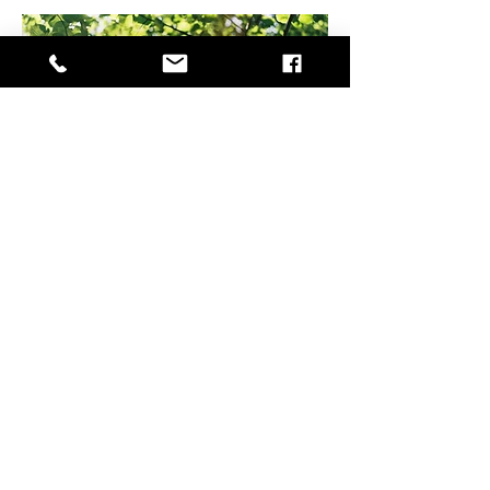
Certifications
Environnement
-
Sans objet
Réaction au feu
-
B15