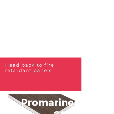
Head back to fire
retardant panels
Promarine
®