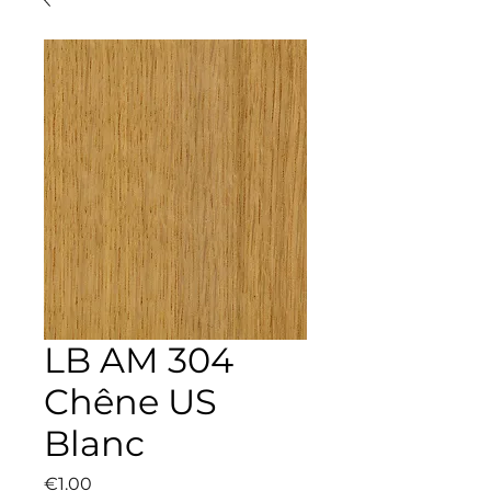
LB AM 304
Chêne US
Blanc
Price
€1.00