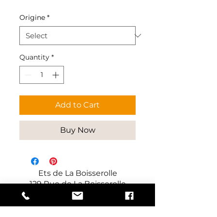
Origine
*
Quantity
*
Add to Cart
Buy Now
Ets de La Boisserolle
129 Rue de La Boisserolle
71960 Prissé
France