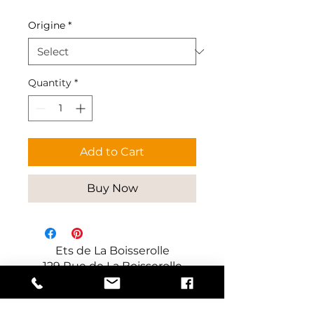
Origine
*
Quantity
*
Add to Cart
Buy Now
Ets de La Boisserolle
129 Rue de La Boisserolle
71960 Prissé
France