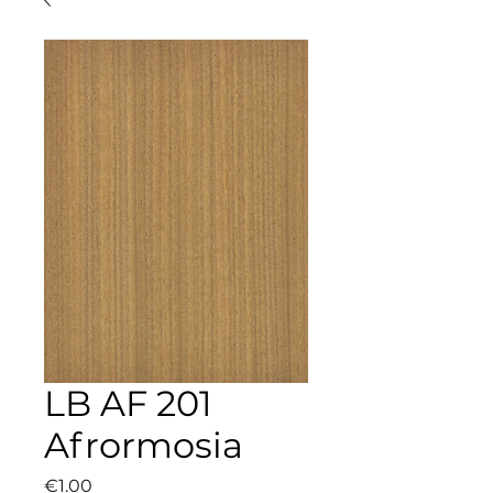
LB AF 201
Afrormosia
Price
€1.00