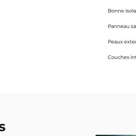
Bonne isol
Panneau s
Peaux exte
Couches in
s