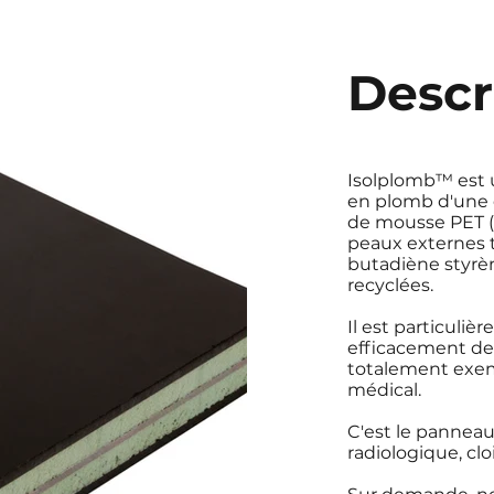
Descr
Isolplomb™ est
en plomb d'une 
de mousse PET (P
peaux externes t
butadiène styrèn
recyclées.
Il est particul
efficacement des 
totalement exem
médical.
C'est le panneau
radiologique, cl