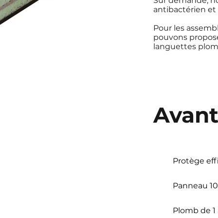
Sur demande, nou
antibactérien et
Pour les assembl
pouvons proposer
languettes plom
Avan
Protège eff
Panneau 10
Plomb de 1