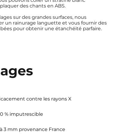
s pouvons coller un stratifié blanc
 plaquer des chants en ABS.
ages sur des grandes surfaces, nous
 un rainurage languette et vous fournir des
bées pour obtenir une étanchéité parfaire.
tages
icacement contre les rayons X
0 % imputrescible
 à
3 mm provenance France