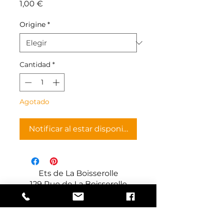
Precio
1,00 €
Origine
*
Cantidad
*
Agotado
Notificar al estar disponible
Ets de La Boisserolle
129 Rue de La Boisserolle
71960 Prissé
Francia