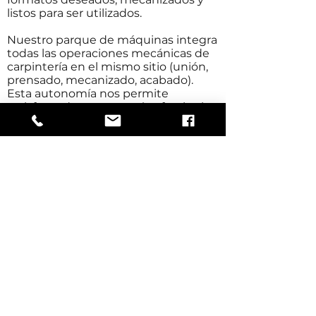
listos para ser utilizados.
Nuestro parque de máquinas integra
todas las operaciones mecánicas de
carpintería en el mismo sitio (unión,
prensado, mecanizado, acabado).
Esta autonomía nos permite
satisfacer de manera más efectiva las
solicitudes específicas.
Ets de La Boisserolle
129 Rue de La Boisserolle
71960 Prissé
Francia
Fabricante de paneles decorativos
y técnicos desde 1924.
SIRET:
685 450 322 00019
Número de IVA: FR
60 685 450 322