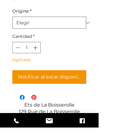
Origine
*
Cantidad
*
Agotado
Notificar al estar disponible
Ets de La Boisserolle
129 Rue de La Boisserolle
71960 Prissé
Francia