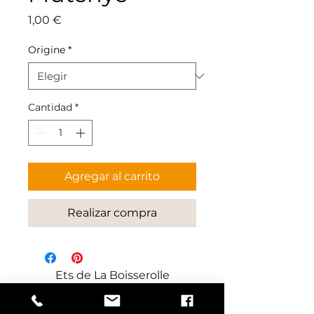
Precio
1,00 €
Origine
*
Cantidad
*
Agregar al carrito
Realizar compra
Ets de La Boisserolle
129 Rue de La Boisserolle
71960 Prissé