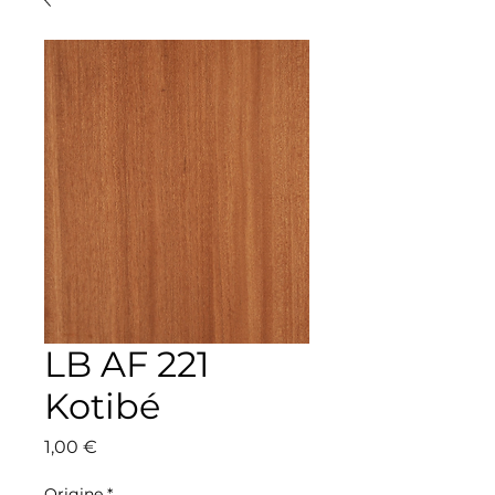
LB AF 221
Kotibé
Precio
1,00 €
Origine
*