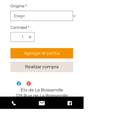
Origine
*
Cantidad
*
Agregar al carrito
Realizar compra
Ets de La Boisserolle
129 Rue de La Boisserolle
71960 Prissé
Francia